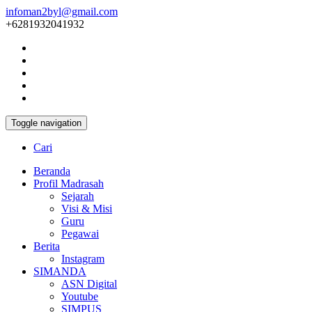
infoman2byl@gmail.com
+6281932041932
Toggle navigation
Cari
Beranda
Profil Madrasah
Sejarah
Visi & Misi
Guru
Pegawai
Berita
Instagram
SIMANDA
ASN Digital
Youtube
SIMPUS