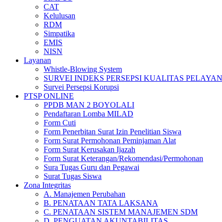
CAT
Kelulusan
RDM
Simpatika
EMIS
NISN
Layanan
Whistle-Blowing System
SURVEI INDEKS PERSEPSI KUALITAS PELAYA
Survei Persepsi Korupsi
PTSP ONLINE
PPDB MAN 2 BOYOLALI
Pendaftaran Lomba MILAD
Form Cuti
Form Penerbitan Surat Izin Penelitian Siswa
Form Surat Permohonan Peminjaman Alat
Form Surat Kerusakan Ijazah
Form Surat Keterangan/Rekomendasi/Permohonan
Sura Tugas Guru dan Pegawai
Surat Tugas Siswa
Zona Integritas
A. Manajemen Perubahan
B. PENATAAN TATA LAKSANA
C. PENATAAN SISTEM MANAJEMEN SDM
D. PENGUATAN AKUNTABILITAS