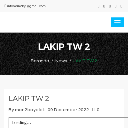
infoman2byl@gmail.com
Togg
navi
LAKIP TW 2
Beranda
News
LAKIP TW 2
LAKIP TW 2
By man2boyolali
09 Desember 2022
0