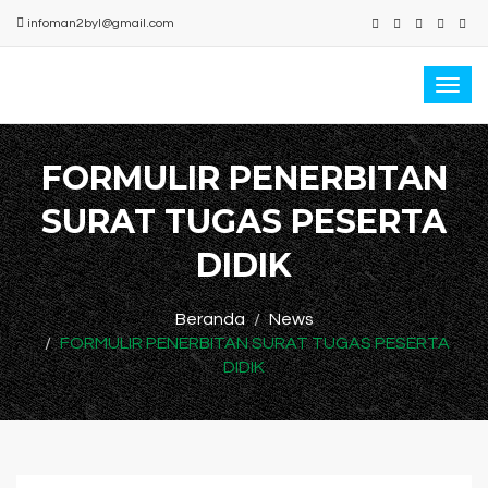
infoman2byl@gmail.com
Togg
navi
FORMULIR PENERBITAN
SURAT TUGAS PESERTA
DIDIK
Beranda
News
FORMULIR PENERBITAN SURAT TUGAS PESERTA
DIDIK