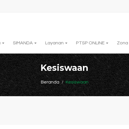
a
SIMANDA
Layanan
PTSP ONLINE
Zona 
Kesiswaan
Beranda
Kesiswaan