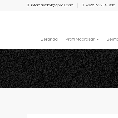
infoman2byl@gmail.com
+6281932041932
Beranda
Profil Madrasah
Berit