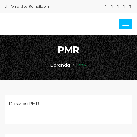
infoman2byl@gmail.com
Togg
navi
PMR
Beranda
PMR
Deskripsi PMR…