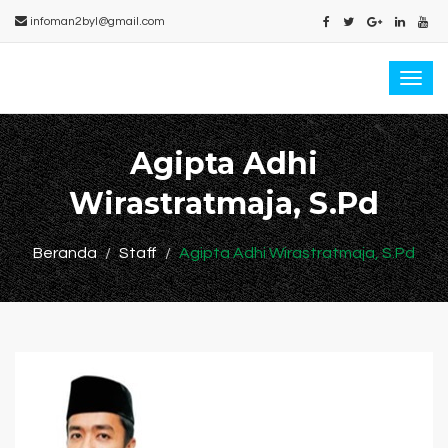
infoman2byl@gmail.com
Togg
navi
Agipta Adhi
Wirastratmaja, S.Pd
Beranda
Staff
Agipta Adhi Wirastratmaja, S.Pd