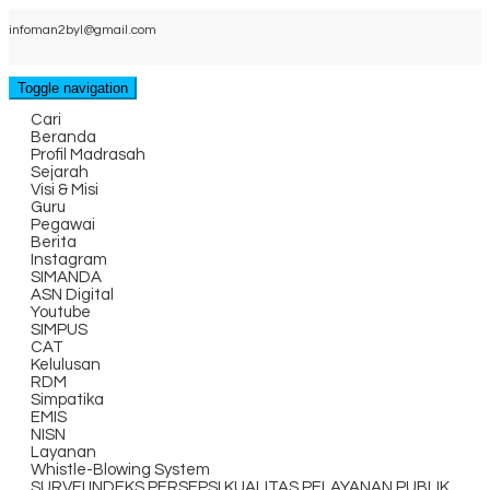
infoman2byl@gmail.com
Toggle navigation
Cari
Beranda
Profil Madrasah
Sejarah
Visi & Misi
Guru
Pegawai
Berita
Instagram
SIMANDA
ASN Digital
Youtube
SIMPUS
CAT
Kelulusan
RDM
Simpatika
EMIS
NISN
Layanan
Whistle-Blowing System
SURVEI INDEKS PERSEPSI KUALITAS PELAYANAN PUBLIK