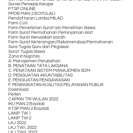
Survei Persepsi Korupsi
PTSP ONLINE
PPDB MAN 2 BOYOLALI
Pendaftaran Lomba MILAD
Form Cuti
Form Penerbitan Surat Izin Penelitian Siswa
Form Surat Permohonan Peminjaman Alat
Form Surat Kerusakan Ijazah
Form Surat Keterangan/Rekomendasi/Permohonan
Sura Tugas Guru dan Pegawai
Surat Tugas Siswa
Zona Integritas
A. Manajemen Perubahan
B. PENATAAN TATA LAKSANA
C. PENATAAN SISTEM MANAJEMEN SDM
D. PENGUATAN AKUNTABILITAS
E. PENGUATAN PENGAWASAN
F. PENINGKATAN KUALITAS PELAYANAN PUBLIK
Download
Perkin
CAPKIN TRI WULAN 2022
IKU MAN 2 Boyolali
KTSP MAN 2 Boyolali
LAKIP TW 1
LAKIP TW 2
LKJ 2022
LKJ TW.I. 2022
LKJ TW.II. 2022