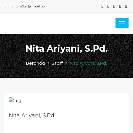
infoman2byl@gmail.com
Togg
navi
Nita Ariyani, S.Pd.
Beranda
Staff
Nita Ariyani, S.Pd.
Nita Ariyani, S.Pd.