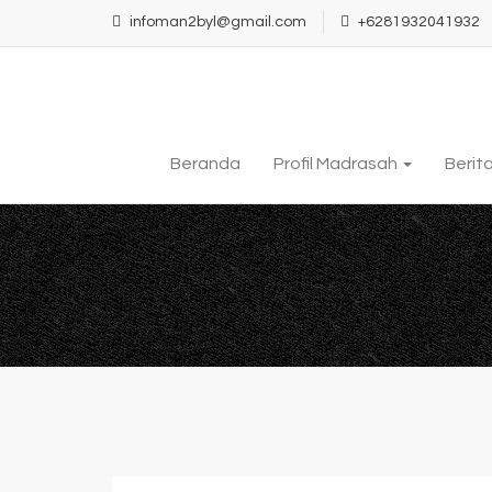
infoman2byl@gmail.com
+6281932041932
Beranda
Profil Madrasah
Berit