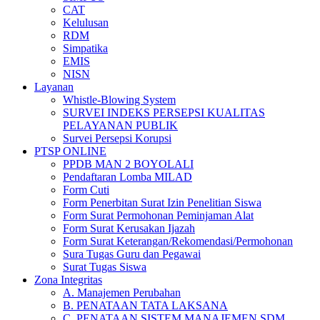
CAT
Kelulusan
RDM
Simpatika
EMIS
NISN
Layanan
Whistle-Blowing System
SURVEI INDEKS PERSEPSI KUALITAS
PELAYANAN PUBLIK
Survei Persepsi Korupsi
PTSP ONLINE
PPDB MAN 2 BOYOLALI
Pendaftaran Lomba MILAD
Form Cuti
Form Penerbitan Surat Izin Penelitian Siswa
Form Surat Permohonan Peminjaman Alat
Form Surat Kerusakan Ijazah
Form Surat Keterangan/Rekomendasi/Permohonan
Sura Tugas Guru dan Pegawai
Surat Tugas Siswa
Zona Integritas
A. Manajemen Perubahan
B. PENATAAN TATA LAKSANA
C. PENATAAN SISTEM MANAJEMEN SDM