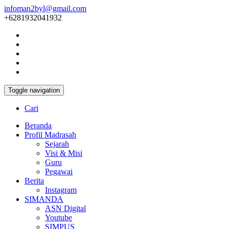
infoman2byl@gmail.com
+6281932041932
Toggle navigation
Cari
Beranda
Profil Madrasah
Sejarah
Visi & Misi
Guru
Pegawai
Berita
Instagram
SIMANDA
ASN Digital
Youtube
SIMPUS