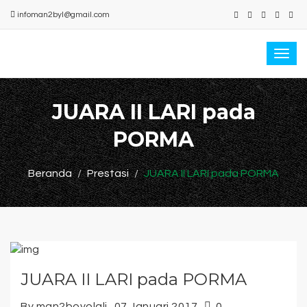
infoman2byl@gmail.com
Togg
navi
JUARA II LARI pada
PORMA
Beranda
Prestasi
JUARA II LARI pada PORMA
JUARA II LARI pada PORMA
By man2boyolali
07 Januari 2017
0