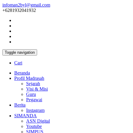
infoman2byl@gmail.com
+6281932041932
Toggle navigation
Cari
Beranda
Profil Madrasah
Sejarah
Visi & Misi
Guru
Pegawai
Berita
Instagram
SIMANDA
ASN Digital
Youtube
SIMPUS