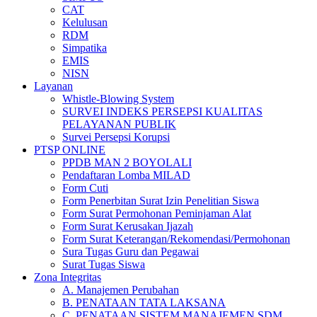
CAT
Kelulusan
RDM
Simpatika
EMIS
NISN
Layanan
Whistle-Blowing System
SURVEI INDEKS PERSEPSI KUALITAS
PELAYANAN PUBLIK
Survei Persepsi Korupsi
PTSP ONLINE
PPDB MAN 2 BOYOLALI
Pendaftaran Lomba MILAD
Form Cuti
Form Penerbitan Surat Izin Penelitian Siswa
Form Surat Permohonan Peminjaman Alat
Form Surat Kerusakan Ijazah
Form Surat Keterangan/Rekomendasi/Permohonan
Sura Tugas Guru dan Pegawai
Surat Tugas Siswa
Zona Integritas
A. Manajemen Perubahan
B. PENATAAN TATA LAKSANA
C. PENATAAN SISTEM MANAJEMEN SDM